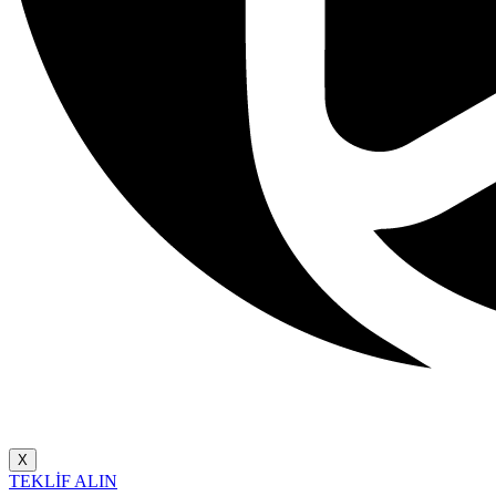
X
TEKLİF ALIN