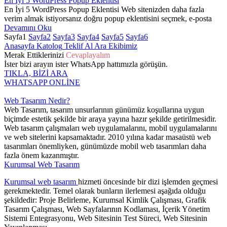
En İyi 5 WordPress Popup Eklentisi
En İyi 5 WordPress Popup Eklentisi Web sitenizden daha fazla
verim almak istiyorsanız doğru popup eklentisini seçmek, e-posta
Devamını Oku
Sayfa
1
Sayfa
2
Sayfa
3
Sayfa
4
Sayfa
5
Sayfa
6
Anasayfa
Katolog
Teklif Al
Ara
Ekibimiz
Merak Ettiklerinizi
Cevaplayalım
İster bizi arayın ister WhatsApp hattımızla görüşün.
TIKLA, BİZİ ARA
WHATSAPP ONLİNE
Web Tasarım Nedir?
Web Tasarım, tasarım unsurlarının günümüz koşullarına uygun
biçimde estetik şekilde bir araya yayına hazır şekilde getirilmesidir.
Web tasarım çalışmaları web uygulamalarını, mobil uygulamalarını
ve web sitelerini kapsamaktadır. 2010 yılına kadar masaüstü web
tasarımları önemliyken, günümüzde mobil web tasarımları daha
fazla önem kazanmıştır.
Kurumsal Web Tasarım
Kurumsal web tasarım
hizmeti öncesinde bir dizi işlemden geçmesi
gerekmektedir. Temel olarak bunların ilerlemesi aşağıda olduğu
şekildedir: Proje Belirleme, Kurumsal Kimlik Çalışması, Grafik
Tasarım Çalışması, Web Sayfalarının Kodlaması, İçerik Yönetim
Sistemi Entegrasyonu, Web Sitesinin Test Süreci, Web Sitesinin