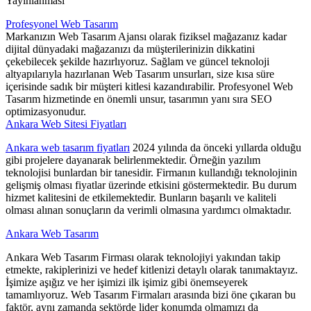
Yayınlanması
Profesyonel Web Tasarım
Markanızın Web Tasarım Ajansı olarak fiziksel mağazanız kadar
dijital dünyadaki mağazanızı da müşterilerinizin dikkatini
çekebilecek şekilde hazırlıyoruz. Sağlam ve güncel teknoloji
altyapılarıyla hazırlanan Web Tasarım unsurları, size kısa süre
içerisinde sadık bir müşteri kitlesi kazandırabilir. Profesyonel Web
Tasarım hizmetinde en önemli unsur, tasarımın yanı sıra SEO
optimizasyonudur.
Ankara Web Sitesi Fiyatları
Ankara web tasarım fiyatları
2024 yılında da önceki yıllarda olduğu
gibi projelere dayanarak belirlenmektedir. Örneğin yazılım
teknolojisi bunlardan bir tanesidir. Firmanın kullandığı teknolojinin
gelişmiş olması fiyatlar üzerinde etkisini göstermektedir. Bu durum
hizmet kalitesini de etkilemektedir. Bunların başarılı ve kaliteli
olması alınan sonuçların da verimli olmasına yardımcı olmaktadır.
Ankara Web Tasarım
Ankara Web Tasarım Firması olarak teknolojiyi yakından takip
etmekte, rakiplerinizi ve hedef kitlenizi detaylı olarak tanımaktayız.
İşimize aşığız ve her işimizi ilk işimiz gibi önemseyerek
tamamlıyoruz. Web Tasarım Firmaları arasında bizi öne çıkaran bu
faktör, aynı zamanda sektörde lider konumda olmamızı da